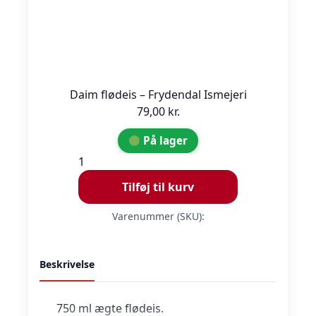
Daim flødeis – Frydendal Ismejeri
79,00
kr.
På lager
Daim
flødeis
Tilføj til kurv
-
Frydendal
Varenummer (SKU):
Ismejeri
antal
Beskrivelse
750 ml ægte flødeis.