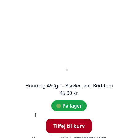
Honning 450gr – Biavler Jens Boddum
45,00
kr.
På lager
Honning
450gr
Tilføj til kurv
-
Biavler