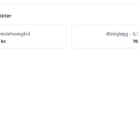
ukter
 Hestehavegård
Æblegløgg – 0,
0
kr.
70