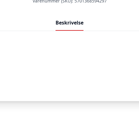
Varenummer (SKU):
5701368594297
Jens
Boddum
antal
Beskrivelse