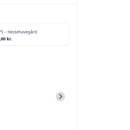
75 – Hestehavegård
Jordbær Glø
,00
kr.