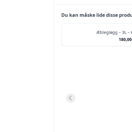
Du kan måske lide disse prod
Æblegløgg – 3L –
180,0