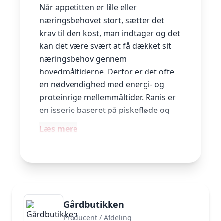
Når appetitten er lille eller
næringsbehovet stort, sætter det
krav til den kost, man indtager og det
kan det være svært at få dækket sit
næringsbehov gennem
hovedmåltiderne. Derfor er det ofte
en nødvendighed med energi- og
proteinrige mellemmåltider. Ranis er
en isserie baseret på piskefløde og
energi/proteinpulver. Isene er
Læs mere
målrettet mennesker, hvis krop har
brug for mere, end appetitten rækker
til.
Ranis Protein+ anbefales ved behov
for vægtøgning samt øget
proteinbehov. (ca. 350 kcal og 12,5 g
Gårdbutikken
protein pr. 100 g).
Producent / Afdeling