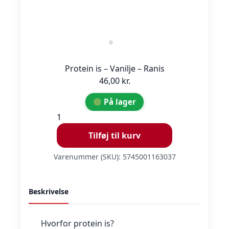
Protein is – Vanilje – Ranis
46,00
kr.
På lager
Protein
is
Tilføj til kurv
-
Vanilje
Varenummer (SKU):
5745001163037
-
Ranis
antal
Beskrivelse
Hvorfor protein is?