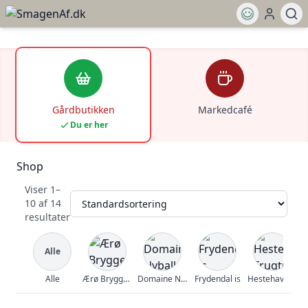
Gårdbutikken
Markedcafé
Du er her
Shop
Viser 1–
10 af 14
resultater
Alle
Alle
Ærø Bryggeri
Domaine Nyballe
Frydendal is
Hestehavegård Frugtplantage