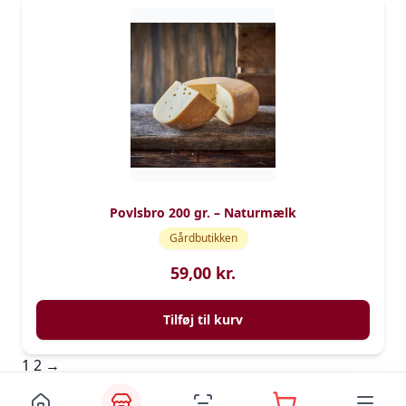
Povlsbro 200 gr. – Naturmælk
Gårdbutikken
59,00
kr.
Tilføj til kurv
1
2
→